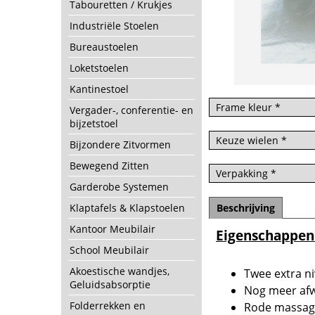
Tabouretten / Krukjes
Industriële Stoelen
Bureaustoelen
Loketstoelen
Kantinestoel
Vergader-, conferentie- en
bijzetstoel
Bijzondere Zitvormen
Bewegend Zitten
Garderobe Systemen
Beschrijving
Klaptafels & Klapstoelen
Kantoor Meubilair
Eigenschappen
School Meubilair
Akoestische wandjes,
Twee extra n
Geluidsabsorptie
Nog meer afw
Folderrekken en
Rode massage