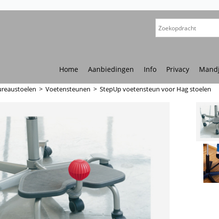
Home
Aanbiedingen
Info
Privacy
Mand
ureaustoelen
>
Voetensteunen
>
StepUp voetensteun voor Hag stoelen