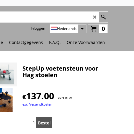
0
Inloggen
Nederlands
je
Contactgegevens
F.A.Q.
Onze Voorwaarden
StepUp voetensteun voor
Hag stoelen
137.00
€
excl BTW
excl Verzendkosten
Bestel