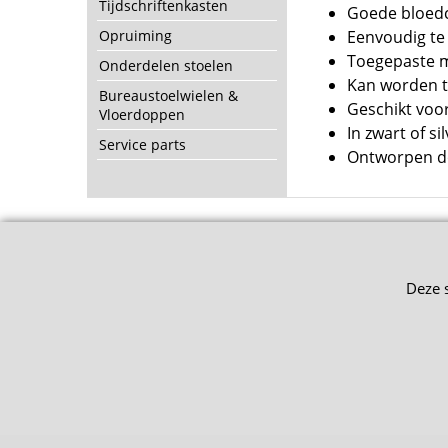
Tijdschriftenkasten
Goede bloedc
Opruiming
Eenvoudig t
Toegepaste ma
Onderdelen stoelen
Kan worden t
Bureaustoelwielen &
Geschikt voo
Vloerdoppen
In zwart of si
Service parts
Ontworpen do
Deze 